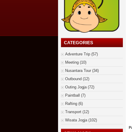
CATEGORIES
Adventure Trip
(57)
Meeting
(10)
Nusantara Tour
(34)
Outbound
(12)
Outing Jogja
(72)
Paintball
(7)
Rafting
(6)
Transport
(12)
Wisata Jogja
(102)
P