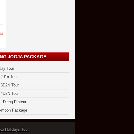
ma
ING JOGJA PACKAGE
Day Tour
 2d1n Tour
 3D2N Tour
 4D2N Tour
 - Dieng Plateau
ymoon Package
to Holidays Tour