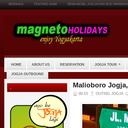
BERANDA
TENTANG KAMI
SEWA MOBIL JOGJA DAN BUS PARIWISA
»
HOME
ABOUT US
RESERVATION
JOGJA TOUR
JOGJA OUTBOUND
Malioboro Jogja,
.
09.53
OUTING JOGJA