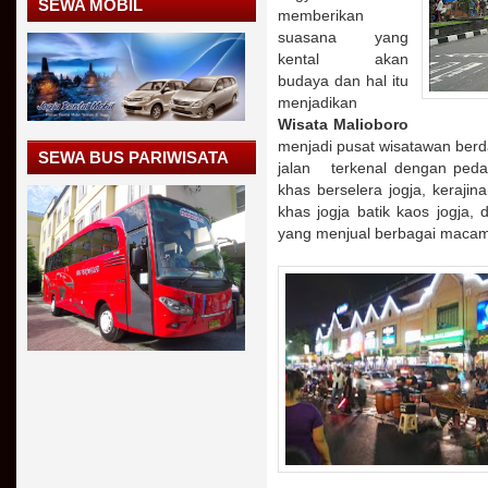
SEWA MOBIL
memberikan
suasana yang
kental akan
budaya dan hal itu
menjadikan
Wisata Malioboro
menjadi pusat wisatawan berda
SEWA BUS PARIWISATA
jalan
terkenal dengan peda
khas berselera jogja, kerajin
khas jogja batik kaos jogja,
yang menjual berbagai macam