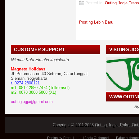
Posted in:
Outing Jogja
,
Trans
Posting Lebih Baru
CUSTOMER SUPPORT
VISITING JO
Nikmati Kota Eksotis Jogjakarta
Magneto Holidays
Jl. Perumnas no 40 Seturan, CaturTunggal,
Sleman, Yogyakarta
t. 0274 2800121
m1. 0812 2880 7474
(Telkomsel)
m2.
0878 3888 5868 (XL)
WWW.OUTIN
outingjogja@gmail.com
Ay
Copyright © 2011-2023
Outing Jogja, Paket Out
Design by Free
.
| ,
.
-
.
|
Jogja Outbound
.
.
.
.
.
Paket outbound