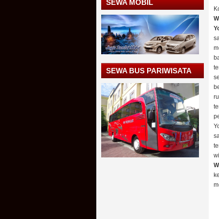
SEWA MOBIL
W
Y
s
m
b
t
SEWA BUS PARIWISATA
s
b
t
p
Y
s
t
w
W
k
m