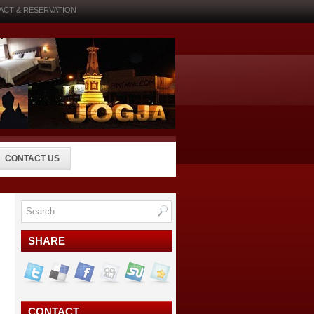
ACT & RESERVATION
CONTACT US
SHARE
CONTACT